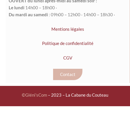
OUVERT du lundi après-midi au samedi soir :
Le l
undi
14h00 – 18h00 ·
Du mardi au samedi
: 09
h00
–
12h00
·
14h00 – 18h30 ·
Mentions légales
Politique de confidentialité
CGV
Contact
©
Gléni’sCom
– 2023 – La Cabane du Couteau