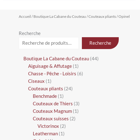
1
14
1
2
37
1
1
2
24
2
2
1
1
3
6
44
Accueil
/
Boutique La Cabane du Couteau
/
Couteaux pliants
/ Opinel
produit
produits
produit
produits
produits
produit
produit
produits
produits
produits
produits
produit
produit
produits
produits
produits
Recherche
Recherche
Boutique La Cabane du Couteau
44
Aiguisage & Affutage
1
Chasse - Pêche - Loisirs
6
Ciseaux
1
Couteaux pliants
24
Benchmade
1
Couteaux de Thiers
3
Couteaux Magnum
1
Couteaux suisses
2
Victorinox
2
Leatherman
1